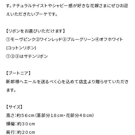
す。ナチュラルテイストやシャビー感が好きな花嫁さまにぜひお迎
えいただきたいブーケです。
【リボンをお選びいただけます】
①モーヴピンク②ワインレッド③ブルーグリーン④オフホワイト
(コットンリボン)
①②③はサテンリボン
【ブートニア】
新郎様へエールを送るべく心を込めて店主より贈らせていただき
ます。
【サイズ】
高さ：約５６cm（茎部分１８cm・花部分４８cm）
横幅：約３０cm
奥行：約２０cm