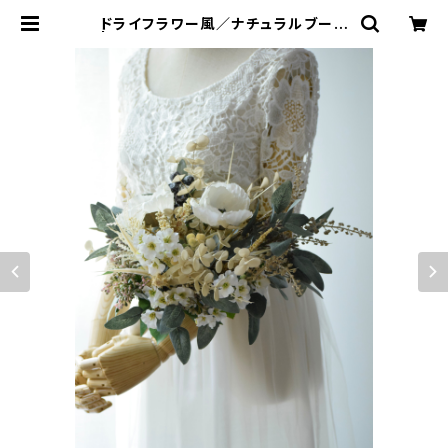
ドライフラワー風／ナチュラルブーケ
| ウエディングブーケと花雑貨 ann
e natu（あんなちゅ）