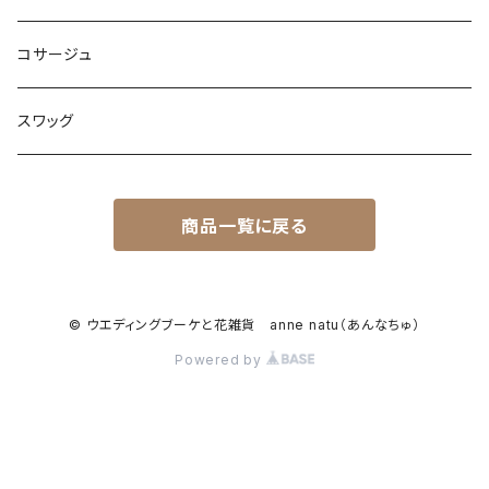
クラッチ
リストレット
ガラスドーム
コサージュ
キャスケード
リングピロー
フレーム
スワッグ
ティアドロップ
フラワーベース
商品一覧に戻る
ボール
© ウエディングブーケと花雑貨 anne natu（あんなちゅ）
Powered by