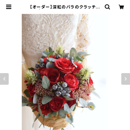
【オーダー】深紅のバラのクラッチブ
ーケ | ウエディングブーケと花雑貨
anne natu（あんなちゅ）